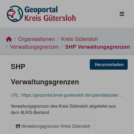
Skip to main content
Organisationen
Kreis Gütersloh
Verwaltungsgrenzen
SHP Verwaltungsgrenzen
SHP
Herunterladen
Verwaltungsgrenzen
URL:
https://geoportal.kreis-guetersloh.de/opendata/planen_bauen_kataster/ALKIS_VerwaltungsgrenzenKreisGT_EPSG25832_SHAPE.zip
Verwaltungsgrenzen des Kreis Gütersloh abgeleitet aus
dem ALKIS-Bestand
Verwaltungsgrenzen Kreis Gütersloh