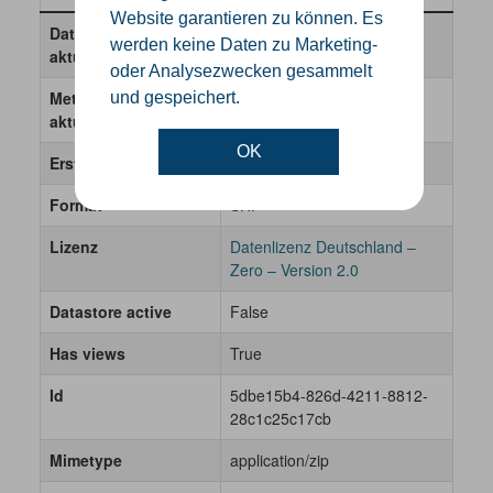
Website garantieren zu können. Es
Daten wurden zuletzt
10. Mai 2026
werden keine Daten zu Marketing-
aktualisiert
oder Analysezwecken gesammelt
Metadaten zuletzt
2. Mai 2024
und gespeichert.
aktualisiert
OK
Erstellt
26. Oktober 2023
Format
SHP
Lizenz
Datenlizenz Deutschland –
Zero – Version 2.0
Datastore active
False
Has views
True
Id
5dbe15b4-826d-4211-8812-
28c1c25c17cb
Mimetype
application/zip