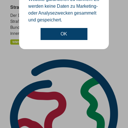
Straßennetz NRW
werden keine Daten zu Marketing-
oder Analysezwecken gesammelt
Der Datenbestand wird vorgehalten für die öffentlichen
und gespeichert.
Straßen der Straßenklassen Bundesautobahnen,
Bundesstraßen, Landesstraßen und Kreisstraßen, die
innerhalb des Bundeslandes...
OK
WMS